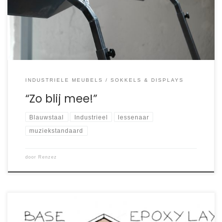
zoektocht de lessenaar van Renzez tegen en raakte erg
geïnteresseerd. Het drietal is aan huis geweest om de
lessenaar te bezichtigen. Overtuigt en enthousiast […]
INDUSTRIELE MEUBELS
SOKKELS & DISPLAYS
“Zo blij mee!”
Blauwstaal
Industrieel
lessenaar
muziekstandaard
door
Renzez