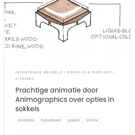
Animatie voor Renzez gemaakt door Animographics.
Ontdek meer over hoe een animated infographic op maat
wordt gemaakt.
INDUSTRIELE MEUBELS
SOKKELS & DISPLAYS
VITRINES
Prachtige animatie door
Animographics over opties in
sokkels
Animatie
Industrieel
sokkel
Vitrine