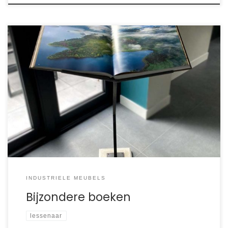
Bijzondere boeken presenteer je op een bijzondere
manier. Eyes over Africa van Michael Poliza is zo’n boek.
Deze XXL-Edition is ruim 43×55 cm met een gewicht van 22
kilo. Dit formaat boek zet je niet terug in de kast, het
verdient een lessenaar en gezamenlijk is het een prachtig
meubelstuk […]
INDUSTRIELE MEUBELS
Bijzondere boeken
lessenaar