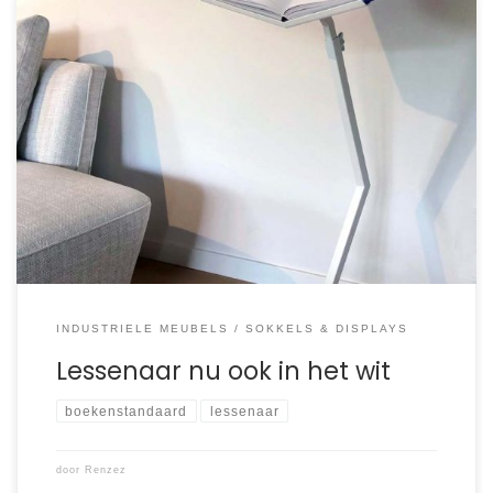
“Deze willen we, maar dan in het wit”, aldus Gertie en
Maurice. Een bijzonder hartelijk koppel dat een geheel
witte lessenaar bestelde, om hun stijlvolle lichte interieur te
complimenteren. Het resultaat bleek zo treffend dat de
witte lessenaar vanaf heden in het assortiment van Renzez
is opgenomen!
INDUSTRIELE MEUBELS
SOKKELS & DISPLAYS
Lessenaar nu ook in het wit
boekenstandaard
lessenaar
door
Renzez