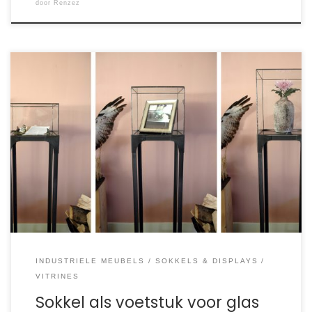
door
Renzez
Deze sokkel is het voetstuk van de glas in lood vitrine. Ze
zijn in dit ontwerp één geheel en goed op elkaar
afgestemd. De hoeken van deze sokkel lopen namelijk een
centimeter door. Het houdt de glazen vitrine op zijn plek en
heeft een subtiele vormgeving wat het geheel elegant […]
INDUSTRIELE MEUBELS
SOKKELS & DISPLAYS
VITRINES
Sokkel als voetstuk voor glas