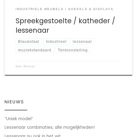
INDUSTRIELE MEUBELS
SOKKELS & DISPLAYS
Spreekgestoelte / katheder /
lessenaar
Blauwstaal
Industrieel
lessenaar
muziekstandaard
Tentoonstelling
door
Renzez
NIEUWS
”Uniek model”
Lessenaar combinaties, alle mogelijkheden!
Lessenaar nu ook in het wit