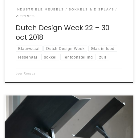
INDUSTRIELE MEUBELS
SOKKELS & DISPLAYS
VITRINES
Dutch Design Week 22 – 30
oct 2018
Blauwstaal
Dutch Design Week
Glas in lood
lessenaar
sokkel
Tentoonstelling
zuil
door
Renzez
Voor hun nieuwe appartement waren Harriët & Erin op
zoek naar een fotostandaard om hun fotoboeken op te
presenteren. Marleen, dochter van, kwam in haar online