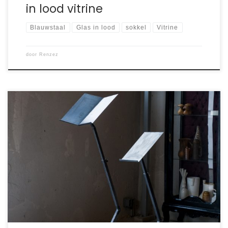
in lood vitrine
Blauwstaal
Glas in lood
sokkel
Vitrine
door
Renzez
Noem het een spreekgestoelte, katheder, lessenaar,
boekstatief of muziekstandaard. Het dient te presenteren
van een boek, menukaart, programma of muziekstuk. In
hoogte verstelbaar. Hier afgebeeld te zien met een
houten voet, maar ook verkrijgbaar in beton.