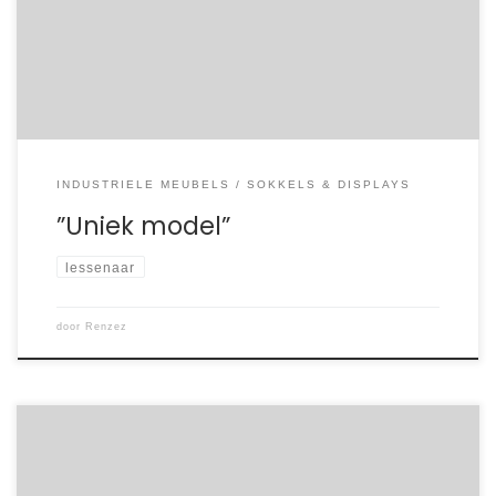
onderzoek kwam Liesbeth uit bij Renzez, waar ze een “uniek
model” ontdekte dat haar direct aansprak. “Het was
moeilijk te vinden, maar precies wat ik zocht,” vertelde […]
INDUSTRIELE MEUBELS
SOKKELS & DISPLAYS
”Uniek model”
lessenaar
door
Renzez