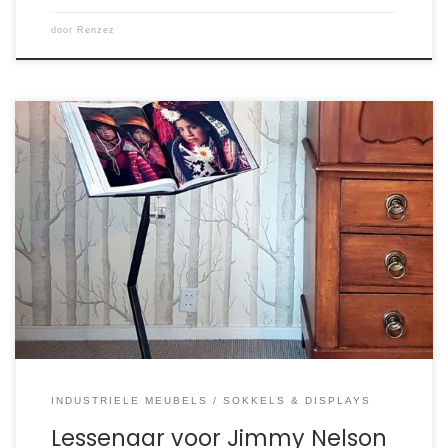
door
Renzez
Familie Meijer plaatst het prachtige fotoboek “Jimmy
Nelson – Before they pass away” voor dagelijks kijkplezier
op een lessenaar.
INDUSTRIELE MEUBELS
SOKKELS & DISPLAYS
Lessenaar voor Jimmy Nelson