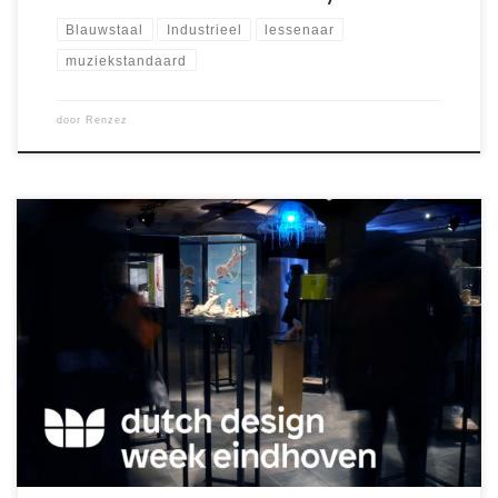
Blauwstaal
Industrieel
lessenaar
muziekstandaard
door
Renzez
Op de welbekende en drukbezochte Dutch Design Week in
Eindhoven presenteert Studio Daarheen haar prachtige
BioArt in Renzez vitrines!