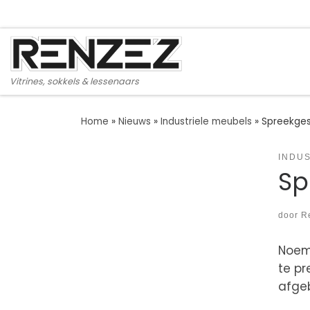
Ga naar inhoud
Vitrines, sokkels & lessenaars
Home
»
Nieuws
»
Industriele meubels
»
Spreekges
INDU
Sp
door
R
Noem 
te pr
afgeb