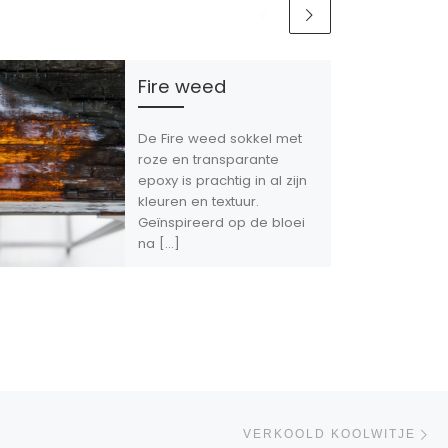
Fire weed
De Fire weed sokkel met
roze en transparante
epoxy is prachtig in al zijn
kleuren en textuur.
Geïnspireerd op de bloei
na […]
Vo
IJST
VERKOOLD KOOLWITJE