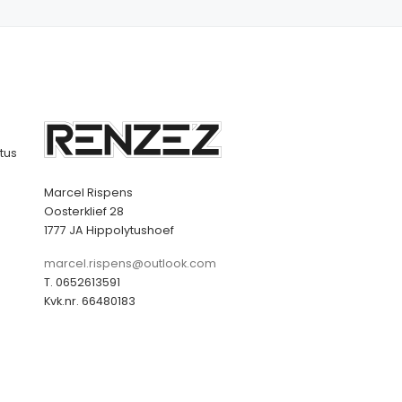
tus
Marcel Rispens
Oosterklief 28
1777 JA Hippolytushoef
marcel.rispens@outlook.com
T. 0652613591
Kvk.nr. 66480183