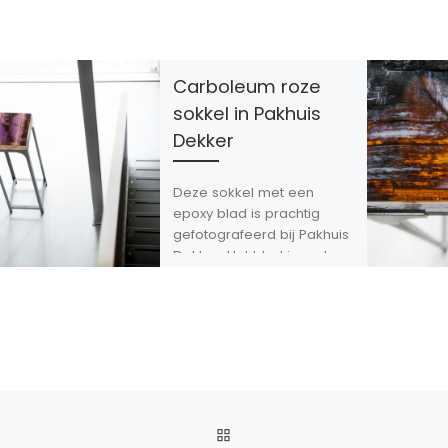
Carboleum roze
sokkel in Pakhuis
Dekker
Deze sokkel met een
epoxy blad is prachtig
gefotografeerd bij Pakhuis
Dekker. Het blad is oud
hout van een draagvloer,
vroeger met […]
TERUG NAAR BERICHTENL