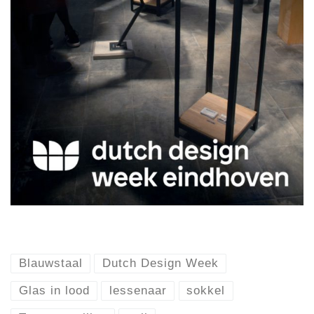
Blauwstaal
Dutch Design Week
Glas in lood
lessenaar
sokkel