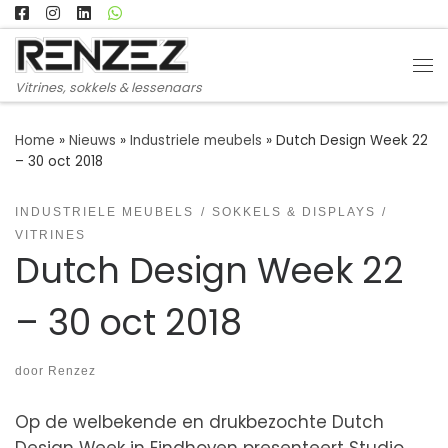
Ga naar inhoud
Me
Vitrines, sokkels & lessenaars
Home
»
Nieuws
»
Industriele meubels
»
Dutch Design Week 22
– 30 oct 2018
INDUSTRIELE MEUBELS
SOKKELS & DISPLAYS
VITRINES
Dutch Design Week 22
– 30 oct 2018
door
Renzez
Op de welbekende en drukbezochte Dutch
Design Week in Eindhoven presenteert Studio