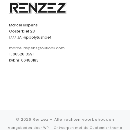
Marcel Rispens
Oosterklief 28
1777 JA Hippolytushoef
marcel.rispens@outlook.com
T. 0652613591
Kvk.nr. 66480183
© 2026
Renzez
– Alle rechten voorbehouden
Aangeboden door
WP
– Ontworpen met de
Customizr thema