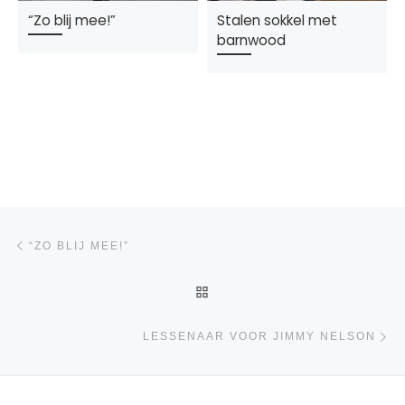
“Zo blij mee!”
Stalen sokkel met
barnwood
Bericht navigatie
Vorig bericht
“ZO BLIJ MEE!”
TERUG NAAR BERICHTENL
Vo
LESSENAAR VOOR JIMMY NELSON