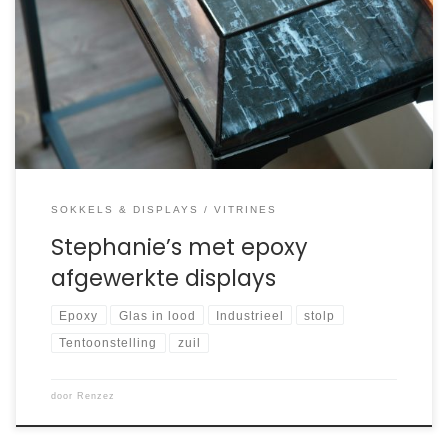
presenteren voor een belangrijke show. Daarvoor
benaderde ze Renzez. Stephanie raakte geïnspireerd
door mijn eerdere werken. Het resultaat is werkelijk
oogstrelend. Het houten topdek is grotendeels verbrand,
in de nerven van […]
SOKKELS & DISPLAYS
VITRINES
Stephanie’s met epoxy
afgewerkte displays
Epoxy
Glas in lood
Industrieel
stolp
Tentoonstelling
zuil
door
Renzez