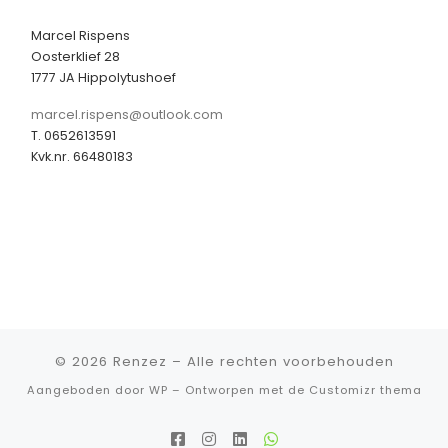
Marcel Rispens
Oosterklief 28
1777 JA Hippolytushoef
marcel.rispens@outlook.com
T. 0652613591
Kvk.nr. 66480183
© 2026
Renzez
– Alle rechten voorbehouden
Aangeboden door
WP
– Ontworpen met de
Customizr thema