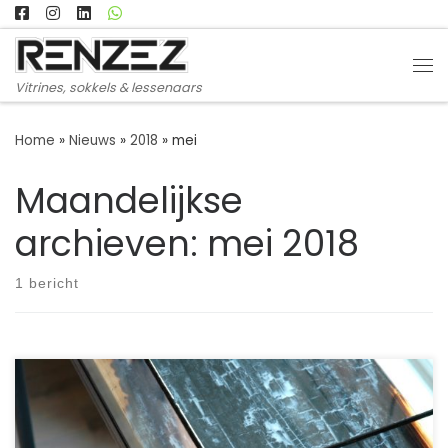
Ga naar inhoud
Me
Vitrines, sokkels & lessenaars
Home
»
Nieuws
»
2018
»
mei
Maandelijkse
archieven:
mei 2018
1 bericht
Deze sokkels met glas in lood vitrines zijn gemaakt voor
Stephanie. Zij is goudsmid en wilde haar juwelen uniek