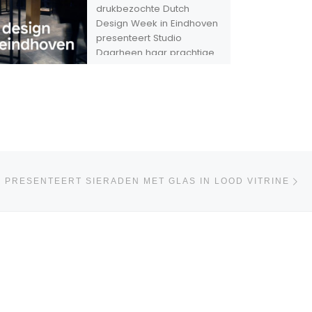
drukbezochte Dutch
Design Week in Eindhoven
presenteert Studio
Daarheen haar prachtige
BioArt in Renzez vitrines!
Vo
IJST
 PRESENTEERT SIERADEN MET GLAS IN LOOD VITRINE