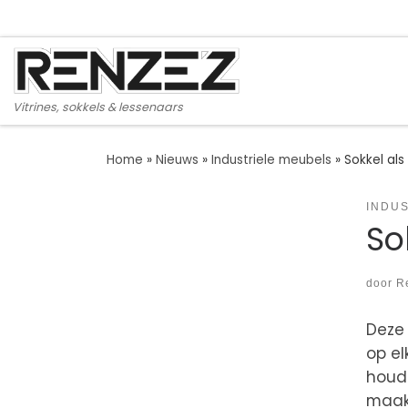
Ga naar inhoud
Vitrines, sokkels & lessenaars
Home
»
Nieuws
»
Industriele meubels
»
Sokkel als
INDU
So
door
R
Deze 
op el
houdt
maakt