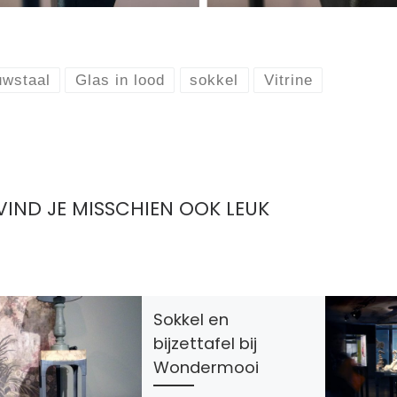
uwstaal
Glas in lood
sokkel
Vitrine
 VIND JE MISSCHIEN OOK LEUK
Sokkel en
bijzettafel bij
Wondermooi