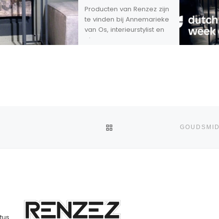
Producten van Renzez zijn
te vinden bij Annemarieke
van Os, interieurstylist en
eigenaar van
Wondermooi woonwinkel
in Hoorn.
TERUG NAAR BERICHTENL
GOUDSMID
tus