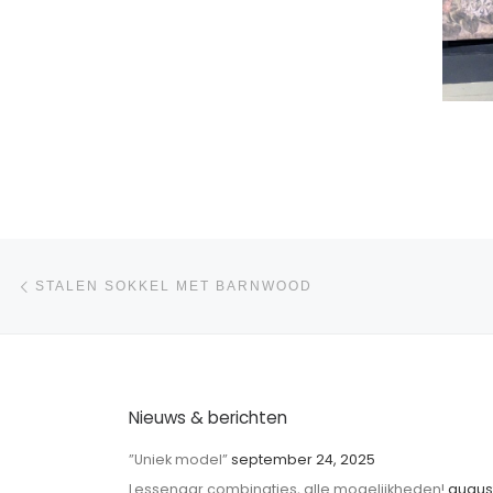
Bericht navigatie
Vorig bericht
STALEN SOKKEL MET BARNWOOD
Nieuws & berichten
”Uniek model”
september 24, 2025
Lessenaar combinaties, alle mogelijkheden!
augus