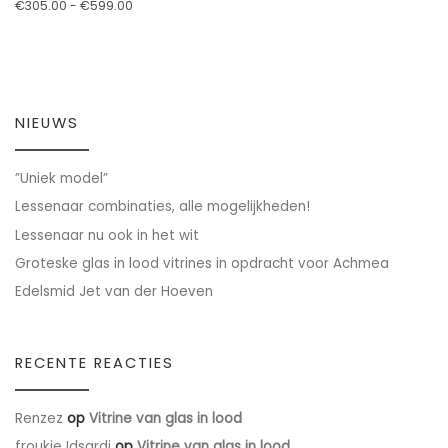
Prijsklasse: €305.00 tot €599.00
€
305.00
-
€
599.00
Dit product heeft meerdere variaties. Deze optie kan geko
NIEUWS
”Uniek model”
Lessenaar combinaties, alle mogelijkheden!
Lessenaar nu ook in het wit
Groteske glas in lood vitrines in opdracht voor Achmea
Edelsmid Jet van der Hoeven
RECENTE REACTIES
Renzez
op
Vitrine van glas in lood
froukje Idsardi
op
Vitrine van glas in lood