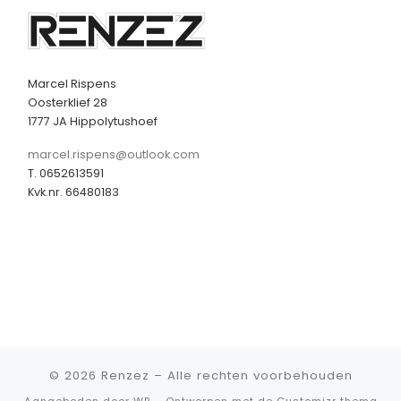
Marcel Rispens
Oosterklief 28
1777 JA Hippolytushoef
marcel.rispens@outlook.com
T. 0652613591
Kvk.nr. 66480183
© 2026
Renzez
– Alle rechten voorbehouden
Aangeboden door
WP
– Ontworpen met de
Customizr thema