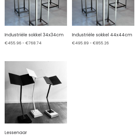
Industriële sokkel 34x34cm
Industriële sokkel 44x44cm
Prijsklasse: €455.96 tot €768.74
Prijsklasse: €4
€
455.96
-
€
768.74
€
495.89
-
€
855.26
Dit product heeft meerdere variaties. Deze optie kan geko
Dit product heeft meerdere v
Lessenaar