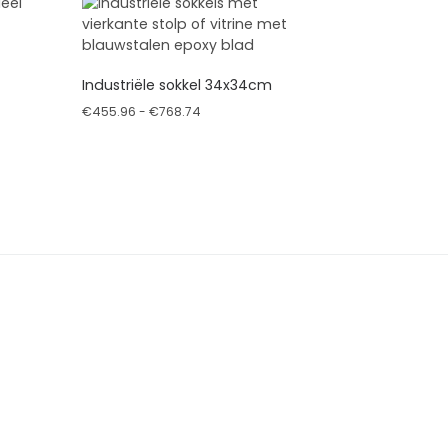
Industriële sokkel 34x34cm
Prijsklasse: €455.96 tot €768.74
€
455.96
-
€
768.74
en op de productpagina
Dit product heeft meerdere variaties. Deze optie