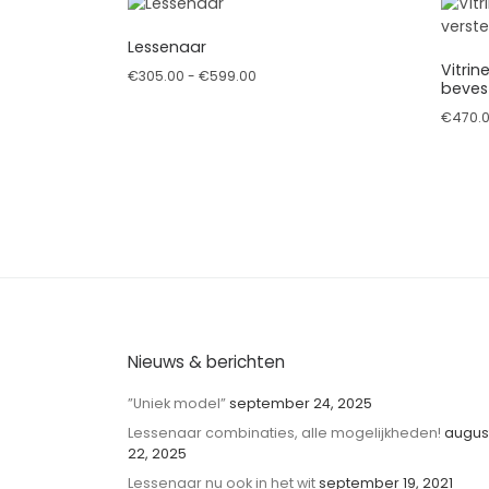
Lessenaar
Vitrin
Prijsklasse: €305.00 tot €599.00
€
305.00
-
€
599.00
beves
Dit product heeft meerdere variaties. Deze 
€
470.
Dit p
Nieuws & berichten
”Uniek model”
september 24, 2025
Lessenaar combinaties, alle mogelijkheden!
augus
22, 2025
Lessenaar nu ook in het wit
september 19, 2021