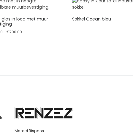
e glas in lood met muur
Sokkel Ocean bleu
tiging
optie kan gekozen worden op de productpagina
Prijsklasse: €470.00 tot €700.00
00
-
€
700.00
roduct heeft meerdere variaties. Deze optie kan gekozen word
tus
Marcel Rispens