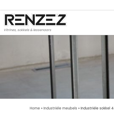
Ga naar inhoud
Vitrines, sokkels & lessenaars
Home
»
Industriële meubels
»
Industriële sokkel