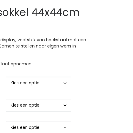
 sokkel 44x44cm
se: €495.89 tot €855.26
il, display, voetstuk van hoekstaal met een
amen te stellen naar eigen wens in
tact
opnemen.