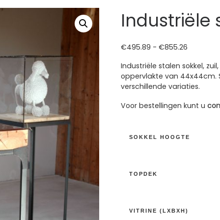
Industriële
Prijsklas
€
495.89
-
€
855.26
Industriële stalen sokkel, zu
oppervlakte van 44x44cm. S
verschillende variaties.
Voor bestellingen kunt u
con
SOKKEL HOOGTE
TOPDEK
VITRINE (LXBXH)