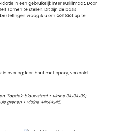
tie in een gebruikelijk interieurklimaat. Door
f samen te stellen. Dit zijn de basis
 bestellingen vraag ik u om
contact
op te
 in overleg; leer, hout met epoxy, verkoold
en. Topdek: blauwstaal + vitrine 34x34x30;
is grenen + vitrine 44x44x45.