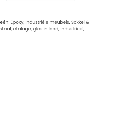
ieën:
Epoxy
,
Industriële meubels
,
Sokkel &
staal
,
etalage
,
glas in lood
,
industrieel
,