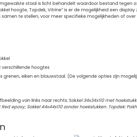
mgewalste staal is licht behandelt waardoor bestand tegen oxida
 hoogte, Topdek, Vitrine” is er de mogelijkheid een display zel
samen te stellen, voor meer specifieke mogelijkheden of over
okkel
3 verschillende hoogtes
s grenen, eiken en blauwstaal. (De volgende opties zijn mogelijk
beelding van links naar rechts; Sok
kel 34x34x110 met hoekstukk
t Red epoxy; Sokkel 44x44x110 zonder hoekstukken. Topdek: Pakhu
en