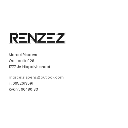
Marcel Rispens
Oosterklief 28
1777 JA Hippolytushoef
marcel.rispens@outlook.com
T. 0652613591
Kvk.nr. 66480183