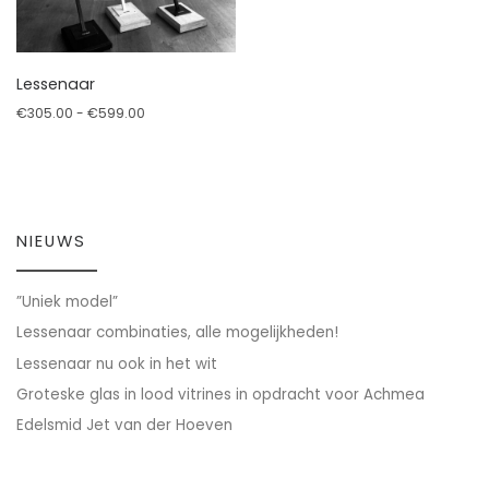
Lessenaar
Prijsklasse: €305.00 tot €599.00
€
305.00
-
€
599.00
Dit product heeft meerdere variaties. Deze optie kan geko
NIEUWS
”Uniek model”
Lessenaar combinaties, alle mogelijkheden!
Lessenaar nu ook in het wit
Groteske glas in lood vitrines in opdracht voor Achmea
Edelsmid Jet van der Hoeven