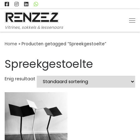
Ga naar inhoud
Me
Vitrines, sokkels & lessenaars
Home
»
Producten getagged “Spreekgestoelte”
Spreekgestoelte
Enig resultaat