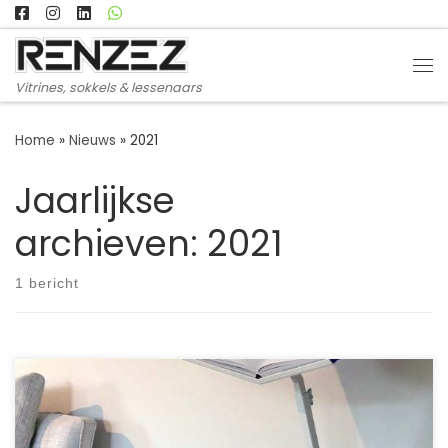
Ga naar inhoud
Me
Vitrines, sokkels & lessenaars
Home
»
Nieuws
»
2021
Jaarlijkse
archieven:
2021
1 bericht
“Deze willen we, maar dan in het wit”, aldus Gertie en