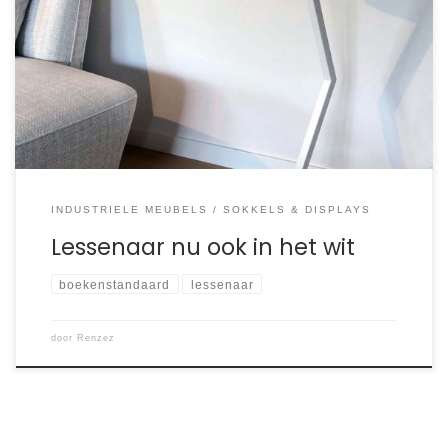
Maurice. Een bijzonder hartelijk koppel dat een geheel
witte lessenaar bestelde, om hun stijlvolle lichte interieur te
complimenteren. Het resultaat bleek zo treffend dat de
witte lessenaar vanaf heden in het assortiment van Renzez
is opgenomen!
INDUSTRIELE MEUBELS
SOKKELS & DISPLAYS
Lessenaar nu ook in het wit
boekenstandaard
lessenaar
door
Renzez